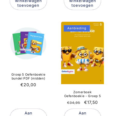
winkelwagen
winkelwagen
toevoegen
toevoegen
Aanbieding
Groep 5 Oefenboekie
bundel PDF (midden)
Normale
€20,00
prijs
Zomerboek
Oefenboekie - Groep 5
Normale
Aanbiedingspr
€17,50
€34,95
prijs
Aan
Aan