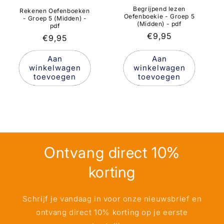
Begrijpend lezen
Rekenen Oefenboeken
Oefenboekie - Groep 5
- Groep 5 (Midden) -
(Midden) - pdf
pdf
Normale
€9,95
Normale
€9,95
prijs
prijs
Aan
Aan
winkelwagen
winkelwagen
toevoegen
toevoegen
Ontvang direct 10%
korting
Schrijf je vandaag in voor onze nieuwsbrief en
ontvang direct 10% korting op je eerste