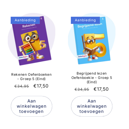
Aanbieding
Aanbieding
Begrijpend lezen
Rekenen Oefenboeken
Oefenboekie - Groep 5
- Groep 5 (Eind)
(Eind)
Normale
Aanbiedingsprijs
€17,50
€34,95
Normale
Aanbiedingspr
€17,50
€34,95
prijs
prijs
Aan
Aan
winkelwagen
winkelwagen
toevoegen
toevoegen