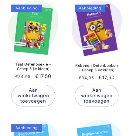
Aanbieding
Aanbieding
Taal Oefenboekie -
Rekenen Oefenboeken
Groep 5 (Midden)
- Groep 5 (Midden)
Normale
Aanbiedingsprijs
€17,50
€34,95
Normale
Aanbiedingspr
€17,50
€34,95
prijs
prijs
Aan
Aan
winkelwagen
winkelwagen
toevoegen
toevoegen
Aanbieding