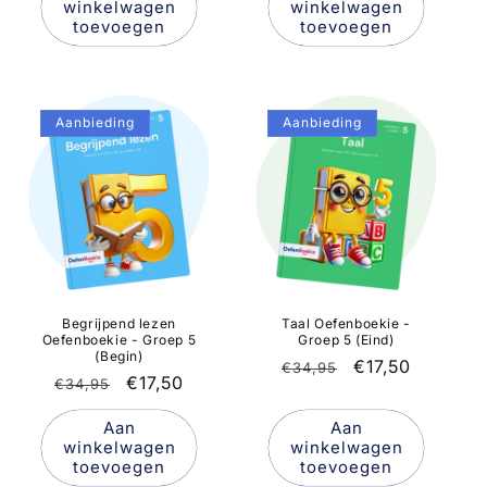
winkelwagen
winkelwagen
toevoegen
toevoegen
Aanbieding
Aanbieding
Taal Oefenboekie -
Begrijpend lezen
Groep 5 (Eind)
Oefenboekie - Groep 5
(Begin)
Normale
Aanbiedingspr
€17,50
€34,95
Normale
Aanbiedingsprijs
€17,50
€34,95
prijs
prijs
Aan
Aan
winkelwagen
winkelwagen
toevoegen
toevoegen