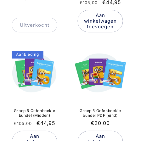
Normale
Aanbiedingspr
€44,95
€105,00
prijs
prijs
Aan
winkelwagen
Uitverkocht
toevoegen
Aanbieding
Groep 5 Oefenboekie
Groep 5 Oefenboekie
bundel (Midden)
bundel PDF (eind)
Normale
Aanbiedingsprijs
€44,95
Normale
€20,00
€105,00
prijs
prijs
Aan
Aan