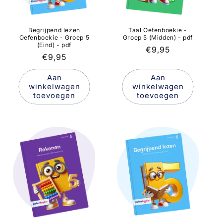
Taal Oefenboekie -
Begrijpend lezen
Groep 5 (Midden) - pdf
Oefenboekie - Groep 5
(Eind) - pdf
Normale
€9,95
Normale
€9,95
prijs
prijs
Aan
Aan
winkelwagen
winkelwagen
toevoegen
toevoegen