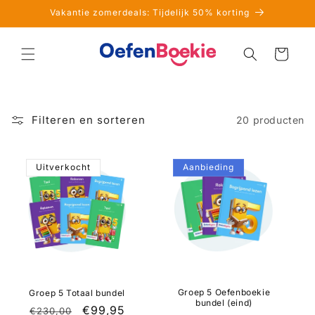
Meteen
Vakantie zomerdeals: Tijdelijk 50% korting
naar de
content
Winkelwagen
Filteren en sorteren
20 producten
Uitverkocht
Aanbieding
Groep 5 Oefenboekie
Groep 5 Totaal bundel
bundel (eind)
Normale
Aanbiedingsprijs
€99,95
€230,00