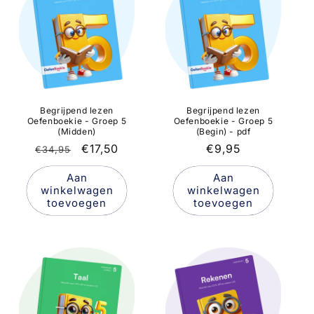
Begrijpend lezen
Begrijpend lezen
Oefenboekie - Groep 5
Oefenboekie - Groep 5
(Midden)
(Begin) - pdf
Normale
Aanbiedingsprijs
€17,50
Normale
€9,95
€34,95
prijs
prijs
Aan
Aan
winkelwagen
winkelwagen
toevoegen
toevoegen